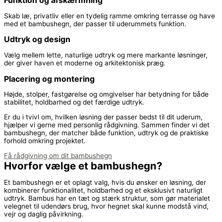
Funktion og afskærmning
Skab læ, privatliv eller en tydelig ramme omkring terrasse og have
med et bambushegn, der passer til uderummets funktion.
Udtryk og design
Vælg mellem lette, naturlige udtryk og mere markante løsninger,
der giver haven et moderne og arkitektonisk præg.
Placering og montering
Højde, stolper, fastgørelse og omgivelser har betydning for både
stabilitet, holdbarhed og det færdige udtryk.
Er du i tvivl om, hvilken løsning der passer bedst til dit uderum,
hjælper vi gerne med personlig rådgivning. Sammen finder vi det
bambushegn, der matcher både funktion, udtryk og de praktiske
forhold omkring projektet.
Få rådgivning om dit bambushegn
Hvorfor vælge et bambushegn?
Et bambushegn er et oplagt valg, hvis du ønsker en løsning, der
kombinerer funktionalitet, holdbarhed og et eksklusivt naturligt
udtryk. Bambus har en tæt og stærk struktur, som gør materialet
velegnet til udendørs brug, hvor hegnet skal kunne modstå vind,
vejr og daglig påvirkning.