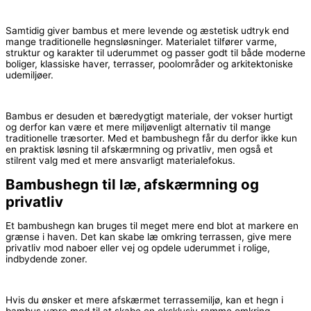
Samtidig giver bambus et mere levende og æstetisk udtryk end
mange traditionelle hegnsløsninger. Materialet tilfører varme,
struktur og karakter til uderummet og passer godt til både moderne
boliger, klassiske haver, terrasser, poolområder og arkitektoniske
udemiljøer.
Bambus er desuden et bæredygtigt materiale, der vokser hurtigt
og derfor kan være et mere miljøvenligt alternativ til mange
traditionelle træsorter. Med et bambushegn får du derfor ikke kun
en praktisk løsning til afskærmning og privatliv, men også et
stilrent valg med et mere ansvarligt materialefokus.
Bambushegn til læ, afskærmning og
privatliv
Et bambushegn kan bruges til meget mere end blot at markere en
grænse i haven. Det kan skabe læ omkring terrassen, give mere
privatliv mod naboer eller vej og opdele uderummet i rolige,
indbydende zoner.
Hvis du ønsker et mere afskærmet terrassemiljø, kan et hegn i
bambus være med til at skabe en eksklusiv ramme omkring