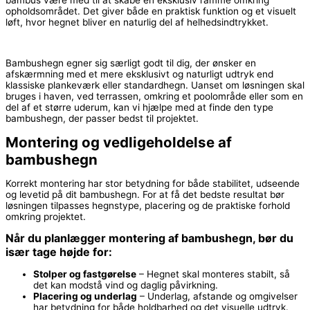
opholdsområdet. Det giver både en praktisk funktion og et visuelt
løft, hvor hegnet bliver en naturlig del af helhedsindtrykket.
Bambushegn egner sig særligt godt til dig, der ønsker en
afskærmning med et mere eksklusivt og naturligt udtryk end
klassiske plankeværk eller standardhegn. Uanset om løsningen skal
bruges i haven, ved terrassen, omkring et poolområde eller som en
del af et større uderum, kan vi hjælpe med at finde den type
bambushegn, der passer bedst til projektet.
Montering og vedligeholdelse af
bambushegn
Korrekt montering har stor betydning for både stabilitet, udseende
og levetid på dit bambushegn. For at få det bedste resultat bør
løsningen tilpasses hegnstype, placering og de praktiske forhold
omkring projektet.
Når du planlægger montering af bambushegn, bør du
især tage højde for:
Stolper og fastgørelse
– Hegnet skal monteres stabilt, så
det kan modstå vind og daglig påvirkning.
Placering og underlag
– Underlag, afstande og omgivelser
har betydning for både holdbarhed og det visuelle udtryk.