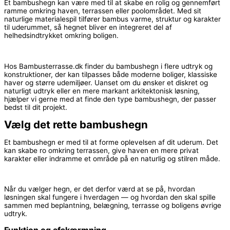
Et bambushegn kan være med til at skabe en rolig og gennemført
ramme omkring haven, terrassen eller poolområdet. Med sit
naturlige materialespil tilfører bambus varme, struktur og karakter
til uderummet, så hegnet bliver en integreret del af
helhedsindtrykket omkring boligen.
Hos Bambusterrasse.dk finder du bambushegn i flere udtryk og
konstruktioner, der kan tilpasses både moderne boliger, klassiske
haver og større udemiljøer. Uanset om du ønsker et diskret og
naturligt udtryk eller en mere markant arkitektonisk løsning,
hjælper vi gerne med at finde den type bambushegn, der passer
bedst til dit projekt.
Vælg det rette bambushegn
Et bambushegn er med til at forme oplevelsen af dit uderum. Det
kan skabe ro omkring terrassen, give haven en mere privat
karakter eller indramme et område på en naturlig og stilren måde.
Når du vælger hegn, er det derfor værd at se på, hvordan
løsningen skal fungere i hverdagen — og hvordan den skal spille
sammen med beplantning, belægning, terrasse og boligens øvrige
udtryk.