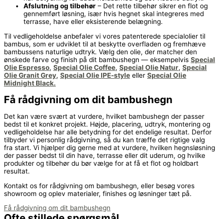
Afslutning og tilbehør
– Det rette tilbehør sikrer en flot og
gennemført løsning, især hvis hegnet skal integreres med
terrasse, have eller eksisterende belægning.
Til vedligeholdelse anbefaler vi vores patenterede specialolier til
bambus, som er udviklet til at beskytte overfladen og fremhæve
bambussens naturlige udtryk. Vælg den olie, der matcher den
ønskede farve og finish på dit bambushegn — eksempelvis
Special
Olie Espresso
,
Special Olie Coffee
,
Special Olie Natur
,
Special
Olie Granit Grey
,
Special Olie IPE-style
eller
Special Olie
Midnight Black.
Få rådgivning om dit bambushegn
Det kan være svært at vurdere, hvilket bambushegn der passer
bedst til et konkret projekt. Højde, placering, udtryk, montering og
vedligeholdelse har alle betydning for det endelige resultat. Derfor
tilbyder vi personlig rådgivning, så du kan træffe det rigtige valg
fra start. Vi hjælper dig gerne med at vurdere, hvilken hegnsløsning
der passer bedst til din have, terrasse eller dit uderum, og hvilke
produkter og tilbehør du bør vælge for at få et flot og holdbart
resultat.
Kontakt os for rådgivning om bambushegn, eller besøg vores
showroom og oplev materialer, finishes og løsninger tæt på.
Få rådgivning om dit bambushegn
Ofte stillede spørgsmål