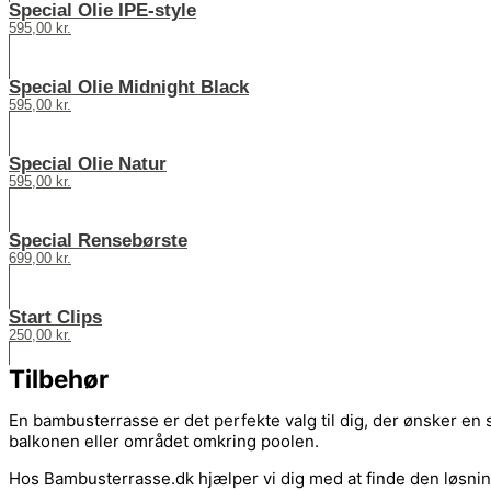
Special Olie IPE-style
595,00
kr.
Special Olie Midnight Black
595,00
kr.
Special Olie Natur
595,00
kr.
Special Rensebørste
699,00
kr.
Start Clips
250,00
kr.
Tilbehør
En bambusterrasse er det perfekte valg til dig, der ønsker en 
balkonen eller området omkring poolen.
Hos Bambusterrasse.dk hjælper vi dig med at finde den løsning,