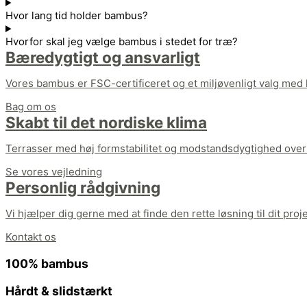
Hvor lang tid holder bambus?
Hvorfor skal jeg vælge bambus i stedet for træ?
Bæredygtigt og ansvarligt
Vores bambus er FSC-certificeret og et miljøvenligt valg med l
Bag om os
Skabt til det nordiske klima
Terrasser med høj formstabilitet og modstandsdygtighed over 
Se vores vejledning
Personlig rådgivning
Vi hjælper dig gerne med at finde den rette løsning til dit proje
Kontakt os
100% bambus
Hårdt & slidstærkt