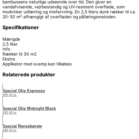
bambussens naturlige udseende over tid. Den giver en
vandafvisende, vejrbestandig og UV-resistent overflade, som
modvirker udtørring og misfarvning. En 2,5 liters dunk rækker til ca.
20-30 m² afhængigt af overfladen og påføringsmetoden.
Specifikationer
Mængde
2,5 liter.
Info
Rækker til 30 m2
Ekstra
Applikator med svamp kan tilkøbes
Relaterede produkter
Special Olie Espresso
595,00
kr.
Special Olie Midnight Black
595,00
kr.
Special Rensebørste
699,00
kr.